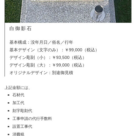
白御影石
基本構成：没年月日／俗名／行年
基本デザイン（文字のみ）
：￥99,000（税込）
デザイン彫刻（小）：￥93,500（税込）
デザイン彫刻（大）：￥99,000（税込）
オリジナルデザイン：別途御見積
上記金額には、
石材代
■
加工代
■
刻字彫刻代
■
工事申請の代行手数料
■
設置工事代
■
消費税
■