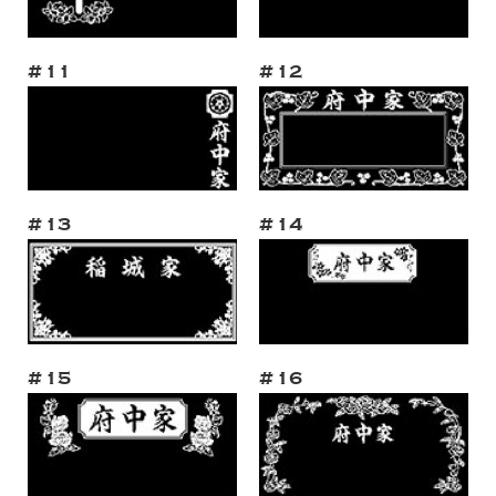
#11
#12
#13
#14
#15
#16