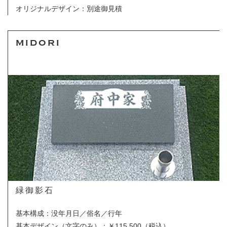
オリジナルデザイン：別途御見積
MIDORI
緑御影石
基本構成：没年月日／俗名／行年
基本デザイン（文字のみ）
：￥115,500（税込）