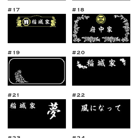
#17
#18
#19
#20
#21
#22
#23
#24