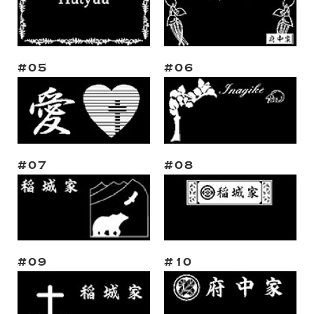
#05
#06
#07
#08
#09
#10